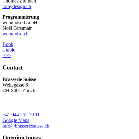
Thomas Zbinden
tomydesign.ch
Programmierung
webundso GmbH
Noël Girstmair
webundso.ch
Book
a table
>>>
Contact
Brasserie Suisse
Weitegasse 6
CH-8001 Zürich
+41 044 252 19 11
Google Maps
info@brasseriesuisse.ch
Opening hours