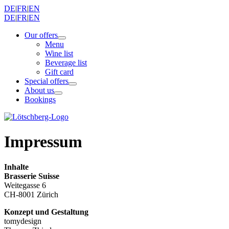
DE
|
FR
|
EN
DE
|
FR
|
EN
Our offers
Menu
Wine list
Beverage list
Gift card
Special offers
About us
Bookings
Impressum
Inhalte
Brasserie Suisse
Weitegasse 6
CH-8001 Zürich
Konzept und Gestaltung
tomydesign